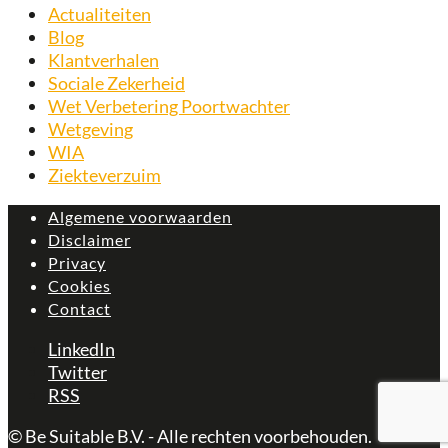
Actualiteiten
Blog
Klantverhalen
Sociale Zekerheid
Wet Verbetering Poortwachter
Wetgeving
WIA
Ziekteverzuim
Algemene voorwaarden
Disclaimer
Privacy
Cookies
Contact
LinkedIn
Twitter
RSS
© Be Suitable B.V. - Alle rechten voorbehouden.