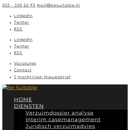
033 - 330 26 93
mail@besuitable.nl
LinkedIn
Twitter
RSS
LinkedIn
Twitter
RSS
Vacatures
Contact
Inschrijven Nieuwsbrief
HOME
DIENSTEN
Verzuimdossier analyse
Interim casemanagement
Juridisch verzuimadvies